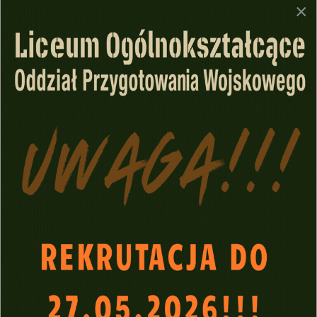
ROK SZKOLNY 2026/2027
×
NAWIGACJA
Przetargi i ogłoszenia
Dokumentacja
Realizowane projekty
Biblioteka
RODO
Inspektor Ochrony Danych Osobowych
Deklaracja dostępności
Polityka prywatności
Kalendarz roku szkolnego
DANE PLACÓWKI