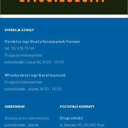
Zespół Szkół im. Ireny Kosmowskiej w Suszu
ul. Wiejska 1, 14-240 Susz
REGON: 519455180; NIP: 744-15-71-178
DYREKCJA SZKOŁY
Dyrektor mgr Beata Szczepaniak-Furman
tel.: 55 278 79 94
Przyjęcia interesantów:
poniedziałki i czwartki, 8:00 - 14:00
Wicedyrektor mgr Karol Juszczak
Przyjęcia interesantów:
poniedziałek - piątek, 8:00 - 14:00
SEKRETARIAT
POZOSTAŁE KONTAKTY
Godziny pracy sekretariatu:
Drugi obiekt
poniedziałek - piątek
ul. Iławska 40, 14-240 Susz