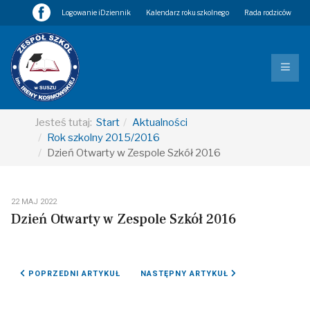
Logowanie iDziennik
Kalendarz roku szkolnego
Rada rodziców
Jesteś tutaj:
Start
Aktualności
Rok szkolny 2015/2016
Dzień Otwarty w Zespole Szkół 2016
22 MAJ 2022
Dzień Otwarty w Zespole Szkół 2016
POPRZEDNI ARTYKUŁ: II MISTRZOSTWA W WYCISKANIU SZTANGI L
NASTĘPNY ARTYKUŁ: VIII KONKURS M
POPRZEDNI ARTYKUŁ
NASTĘPNY ARTYKUŁ