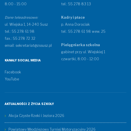
8:00 - 15:00
tel.: 55 278 83 13
Dane teleadresowe:
Kadry i płace
ul. Wiejska 1, 14-240 Susz
p. Anna Dorociak
tel.: 55 278 61 98
tel.: 55 278 61 98 wew. 25
fax.: 55 278 72 32
Pielęgniarka szkolna
email: sekretariat@zssusz.pl
gabinet przy ul. Wiejskiej 1
czwartki, 8:00 - 12:00
KANAŁY SOCIAL MEDIA
Facebook
YouTube
AKTUALNOŚCI Z ŻYCIA SZKOŁY
Akcja Czyste Rzeki i Jeziora 2026
Powiatowy Młodzieżowy Turniej Motoryzacyjny 2026